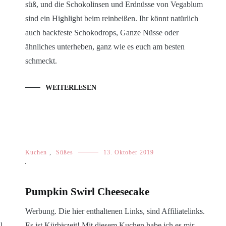
süß, und die Schokolinsen und Erdnüsse von Vegablum
sind ein Highlight beim reinbeißen. Ihr könnt natürlich
auch backfeste Schokodrops, Ganze Nüsse oder
ähnliches unterheben, ganz wie es euch am besten
schmeckt.
WEITERLESEN
Kuchen
,
Süßes
13. Oktober 2019
Pumpkin Swirl Cheesecake
Werbung. Die hier enthaltenen Links, sind Affiliatelinks.
l
Es ist Kürbiszeit! Mit diesem Kuchen habe ich es mir