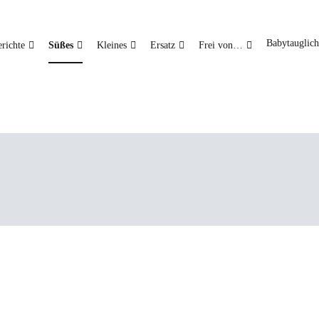
Babytauglich
richte
Süßes
Kleines
Ersatz
Frei von…