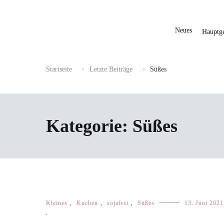
Neues
Hauptge
Startseite
Letzte Beiträge
Süßes
Kategorie:
Süßes
Kleines
,
Kuchen
,
sojafrei
,
Süßes
13. Juni 2021