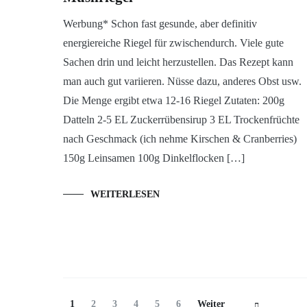
Werbung* Schon fast gesunde, aber definitiv
energiereiche Riegel für zwischendurch. Viele gute
Sachen drin und leicht herzustellen. Das Rezept kann
man auch gut variieren. Nüsse dazu, anderes Obst usw.
Die Menge ergibt etwa 12-16 Riegel Zutaten: 200g
Datteln 2-5 EL Zuckerrübensirup 3 EL Trockenfrüchte
nach Geschmack (ich nehme Kirschen & Cranberries)
150g Leinsamen 100g Dinkelflocken […]
WEITERLESEN
Beitragsnavigation
Seite
Seite
Seite
Seite
Seite
Seite
1
2
3
4
5
6
Weiter