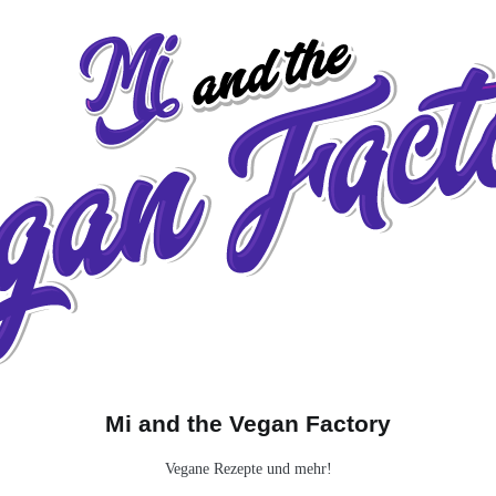
Mi and the Vegan Factory
Vegane Rezepte und mehr!