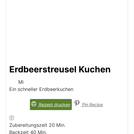
Erdbeerstreusel Kuchen
Mi
Ein schneller Erdbeerkuchen
Rezept drucken
Pin Recipe
Minuten
Zubereitungszeit
20
Min.
Minuten
Backzeit
40
Min.