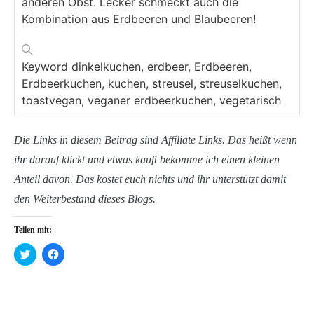
anderen Obst. Lecker schmeckt auch die
Kombination aus Erdbeeren und Blaubeeren!
Keyword
dinkelkuchen, erdbeer, Erdbeeren,
Erdbeerkuchen, kuchen, streusel, streuselkuchen,
toastvegan, veganer erdbeerkuchen, vegetarisch
Die Links in diesem Beitrag sind Affiliate Links. Das heißt wenn
ihr darauf klickt und etwas kauft bekomme ich einen kleinen
Anteil davon. Das kostet euch nichts und ihr unterstützt damit
den Weiterbestand dieses Blogs.
Teilen mit:
Klick,
Klick,
um
um
über
auf
Twitter
Facebook
zu
zu
teilen
teilen
(Wird
(Wird