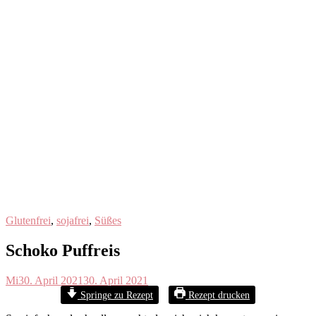
Glutenfrei
,
sojafrei
,
Süßes
Schoko Puffreis
Mi
30. April 2021
30. April 2021
Springe zu Rezept
Rezept drucken