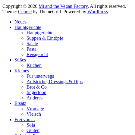
Copyright © 2026
Mi and the Vegan Factory
. All rights reserved.
Theme:
Cenote
by ThemeGrill. Powered by
WordPress
.
Neues
Hauptgerichte
Hauptgerichte
Suppen & Eintöpfe
Salate
Pasta
Reisgericht
Süßes
Kuchen
Kleines
Für unterwegs
Aufstriche, Dressings & Dips
Brot & Co
fingerfood
Anderes
Ersatz
Vromage
Vleisch
Frei von…
Soja
Gluten