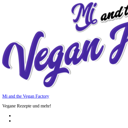
Zum
Inhalt
springen
Mi and the Vegan Factory
Vegane Rezepte und mehr!