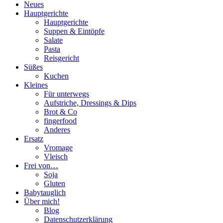
Neues
Hauptgerichte
Hauptgerichte
Suppen & Eintöpfe
Salate
Pasta
Reisgericht
Süßes
Kuchen
Kleines
Für unterwegs
Aufstriche, Dressings & Dips
Brot & Co
fingerfood
Anderes
Ersatz
Vromage
Vleisch
Frei von…
Soja
Gluten
Babytauglich
Über mich!
Blog
Datenschutzerklärung