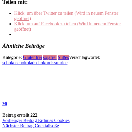
Teilen mit:
Klick, um über Twitter zu teilen (Wird in neuem Fenster
geöffnet)
Klick, um auf Facebook zu teilen (Wird in neuem Fenster
geöffnet)
Ähnliche Beiträge
Kategorie:
Glutenfrei
sojafrei
Süßes
Verschlagwortet:
schoko
schokolad
schokoreis
sunrice
Mi
Beitrag erstellt
222
Beitragsnavigation
Vorheriger Beitrag
Erdnuss Cookies
Nächster Beitrag
Cocktailsoße