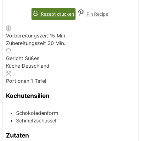
Rezept drucken
Pin Recipe
Minuten
Vorbereitungszeit
15
Min.
Minuten
Zubereitungszeit
20
Min.
Gericht
Süßes
Küche
Deuschland
Portionen
1
Tafel
Kochutensilien
Schokoladenform
Schmelzschüssel
Zutaten