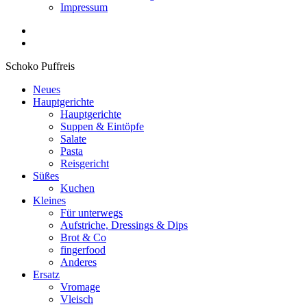
Impressum
Schoko Puffreis
Neues
Hauptgerichte
Hauptgerichte
Suppen & Eintöpfe
Salate
Pasta
Reisgericht
Süßes
Kuchen
Kleines
Für unterwegs
Aufstriche, Dressings & Dips
Brot & Co
fingerfood
Anderes
Ersatz
Vromage
Vleisch