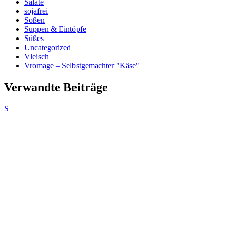
Salate
sojafrei
Soßen
Suppen & Eintöpfe
Süßes
Uncategorized
Vleisch
Vromage – Selbstgemachter "Käse"
Verwandte Beiträge
S