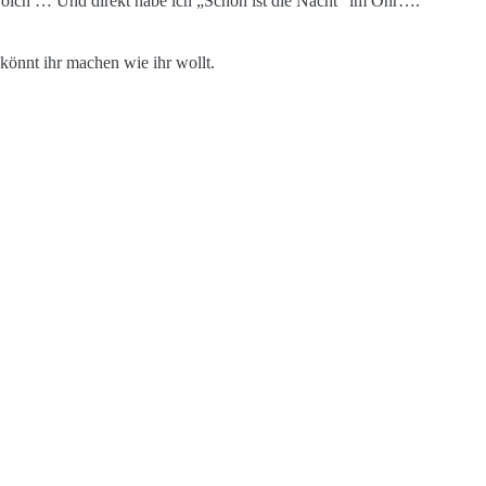
trolch … Und direkt habe ich „Schön ist die Nacht“ im Ohr….
 könnt ihr machen wie ihr wollt.