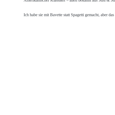
Amerikanischer Klassiker – allen bekannt aus Susi & S
Ich habe sie mit Bavette statt Spagetti gemacht, aber das