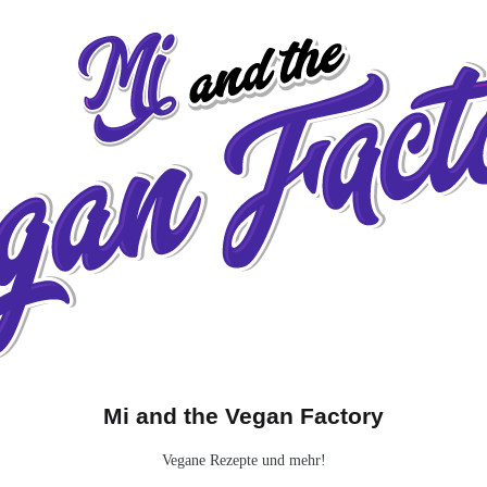
Babytauglich
Frei von…
Über mich!
Mi and the Vegan Factory
Vegane Rezepte und mehr!