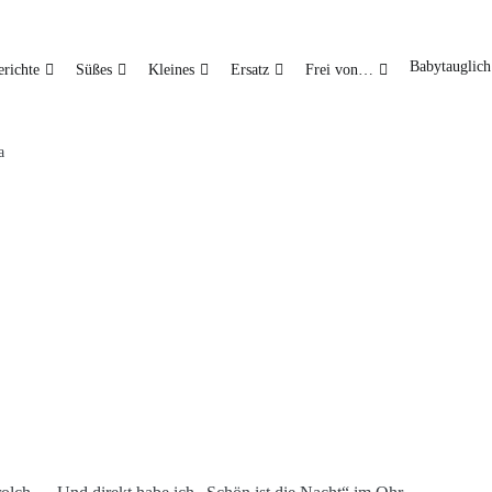
Babytauglich
richte
Süßes
Kleines
Ersatz
Frei von…
a