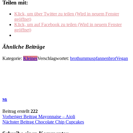
Teilen mit:
Klick, um über Twitter zu teilen (Wird in neuem Fenster
geöffnet)
Klick, um auf Facebook zu teilen (Wird in neuem Fenster
geöffnet)
Ähnliche Beiträge
Kategorie:
Kleines
Verschlagwortet:
brot
hummus
pfannenbrot
Vegan
Mi
Beitrag erstellt
222
Beitragsnavigation
Vorheriger Beitrag
Mayonnaise – Aioli
Nächster Beitrag
Chocolate Chip Cupcakes