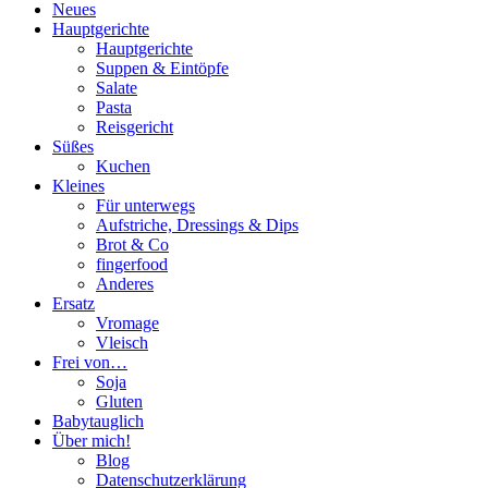
Neues
Hauptgerichte
Hauptgerichte
Suppen & Eintöpfe
Salate
Pasta
Reisgericht
Süßes
Kuchen
Kleines
Für unterwegs
Aufstriche, Dressings & Dips
Brot & Co
fingerfood
Anderes
Ersatz
Vromage
Vleisch
Frei von…
Soja
Gluten
Babytauglich
Über mich!
Blog
Datenschutzerklärung