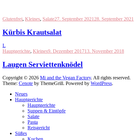
Glutenfrei
,
Kleines
,
Salate
27. September 2021
28. September 2021
Kürbis Krautsalat
L
Hauptgerichte
,
Kleines
9. Dezember 2017
13. November 2018
Laugen Serviettenknödel
Copyright © 2026
Mi and the Vegan Factory
. All rights reserved.
Theme:
Cenote
by ThemeGrill. Powered by
WordPress
.
Neues
Hauptgerichte
Hauptgerichte
Suppen & Eintöpfe
Salate
Pasta
Reisgericht
Süßes
Kuchen