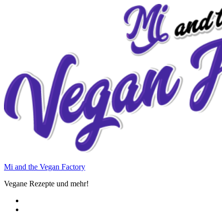
Zum
Inhalt
springen
Mi and the Vegan Factory
Vegane Rezepte und mehr!