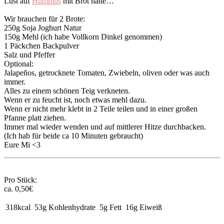
Lust auf
Hummus
mit Brot hatte…
Wir brauchen für 2 Brote:
250g Soja Joghurt Natur
150g Mehl (ich habe Vollkorn Dinkel genommen)
1 Päckchen Backpulver
Salz und Pfeffer
Optional:
Jalapeños, getrocknete Tomaten, Zwiebeln, oliven oder was auch
immer.
Alles zu einem schönen Teig verkneten.
Wenn er zu feucht ist, noch etwas mehl dazu.
Wenn er nicht mehr klebt in 2 Teile teilen und in einer großen
Pfanne platt ziehen.
Immer mal wieder wenden und auf mittlerer Hitze durchbacken.
(Ich hab für beide ca 10 Minuten gebraucht)
Eure Mi <3
Pro Stück:
ca. 0,50€
318kcal
53g Kohlenhydrate
5g Fett
16g Eiweiß