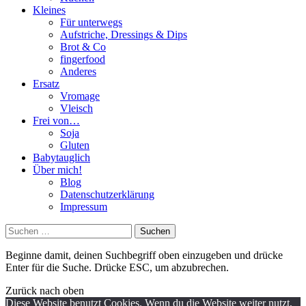
Kleines
Für unterwegs
Aufstriche, Dressings & Dips
Brot & Co
fingerfood
Anderes
Ersatz
Vromage
Vleisch
Frei von…
Soja
Gluten
Babytauglich
Über mich!
Blog
Datenschutzerklärung
Impressum
Suchen
nach:
Beginne damit, deinen Suchbegriff oben einzugeben und drücke
Enter für die Suche. Drücke ESC, um abzubrechen.
Zurück nach oben
Diese Website benutzt Cookies. Wenn du die Website weiter nutzt,