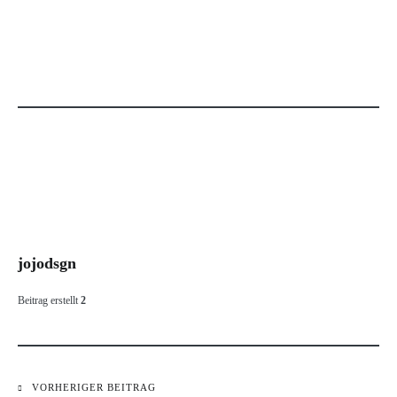
jojodsgn
Beitrag erstellt
2
VORHERIGER BEITRAG
Beitragsnavigation