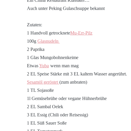
Ein China Restaurant Klassiker…
Auch unter Peking Gulaschsuppe bekannt
Zutaten:
1 Handvoll getrocknete
Mu-Err-Pilz
100g
Glasnudeln
2 Paprika
1 Glas Mungobohnenkeime
Etwas
Yuba
wenn man mag
2 EL Speise Stärke mit 3 EL kaltem Wasser angerührt.
Sesamöl geröstet
(zum anbraten)
1 TL Sojasoße
1l Gemüsebrühe oder vegane Hühnerbrühe
2 EL Sambal Oelek
3 EL Essig (Chili oder Reisessig)
1 EL Süß Sauer Soße