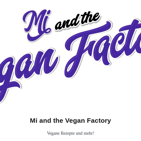
Babytauglich
Frei von…
Über mich!
Mi and the Vegan Factory
Vegane Rezepte und mehr!