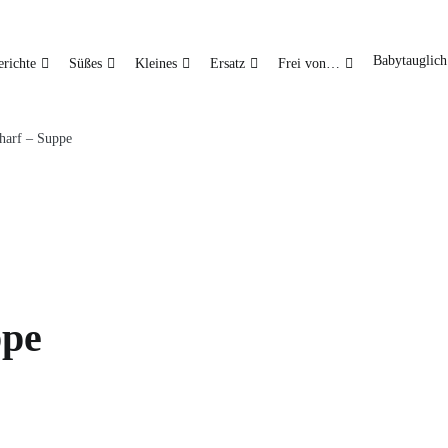
Babytauglich
richte
Süßes
Kleines
Ersatz
Frei von…
harf – Suppe
ppe