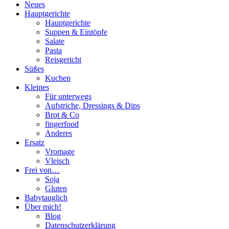
Neues
Hauptgerichte
Hauptgerichte
Suppen & Eintöpfe
Salate
Pasta
Reisgericht
Süßes
Kuchen
Kleines
Für unterwegs
Aufstriche, Dressings & Dips
Brot & Co
fingerfood
Anderes
Ersatz
Vromage
Vleisch
Frei von…
Soja
Gluten
Babytauglich
Über mich!
Blog
Datenschutzerklärung