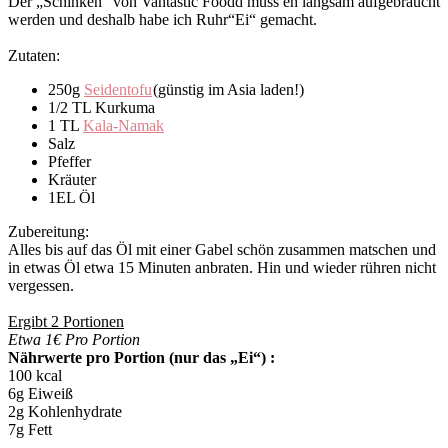
Der „Schinken“ von Vantastic Foodd muss eh langsam aufgebraucht
werden und deshalb habe ich Ruhr“Ei“ gemacht.
Zutaten:
250g
Seidentofu
(günstig im Asia laden!)
1/2 TL Kurkuma
1 TL
Kala-Namak
Salz
Pfeffer
Kräuter
1EL Öl
Zubereitung:
Alles bis auf das Öl mit einer Gabel schön zusammen matschen und
in etwas Öl etwa 15 Minuten anbraten. Hin und wieder rühren nicht
vergessen.
Ergibt 2 Portionen
Etwa 1€ Pro Portion
Nährwerte pro Portion (nur das „Ei“) :
100 kcal
6g Eiweiß
2g Kohlenhydrate
7g Fett