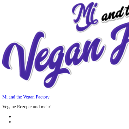
Zum
Inhalt
springen
Mi and the Vegan Factory
Vegane Rezepte und mehr!