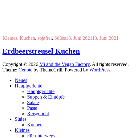
Kleines
,
Kuchen
,
sojafrei
,
Süßes
13. Juni 2021
13. Juni 2021
Erdbeerstreusel Kuchen
Copyright © 2026
Mi and the Vegan Factory
. All rights reserved.
Theme:
Cenote
by ThemeGrill. Powered by
WordPress
.
Neues
Hauptgerichte
Hauptgerichte
Suppen & Eintöpfe
Salate
Pasta
Reisgericht
Süßes
Kuchen
Kleines
Für unterwegs