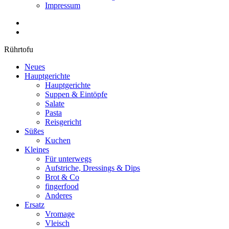
Impressum
Rührtofu
Neues
Hauptgerichte
Hauptgerichte
Suppen & Eintöpfe
Salate
Pasta
Reisgericht
Süßes
Kuchen
Kleines
Für unterwegs
Aufstriche, Dressings & Dips
Brot & Co
fingerfood
Anderes
Ersatz
Vromage
Vleisch