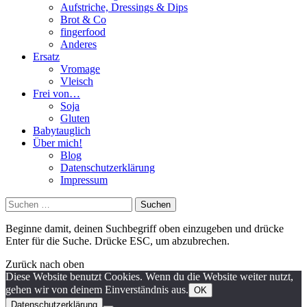
Aufstriche, Dressings & Dips
Brot & Co
fingerfood
Anderes
Ersatz
Vromage
Vleisch
Frei von…
Soja
Gluten
Babytauglich
Über mich!
Blog
Datenschutzerklärung
Impressum
Suchen
nach:
Beginne damit, deinen Suchbegriff oben einzugeben und drücke
Enter für die Suche. Drücke ESC, um abzubrechen.
Zurück nach oben
Diese Website benutzt Cookies. Wenn du die Website weiter nutzt,
gehen wir von deinem Einverständnis aus.
OK
Datenschutzerklärung