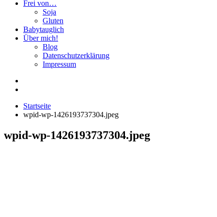
Frei von…
Soja
Gluten
Babytauglich
Über mich!
Blog
Datenschutzerklärung
Impressum
Startseite
wpid-wp-1426193737304.jpeg
wpid-wp-1426193737304.jpeg