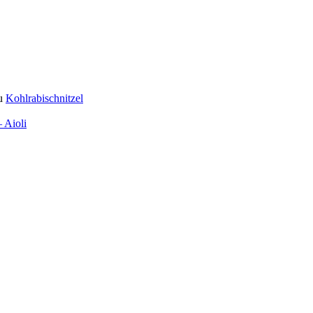
u
Kohlrabischnitzel
 Aioli