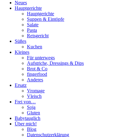
Neues
Hauptgerichte
Hauptgerichte
Suppen & Eintöpfe
Salate
Pasta
Reisgericht
Süßes
Kuchen
Kleines
Für unterwegs
Aufstriche, Dressings & Dips
Brot & Co
fingerfood
Anderes
Ersatz
Vromage
Vleisch
Frei von…
Soja
Gluten
Babytauglich
Über mich!
Blog
Datenschutzerklärung