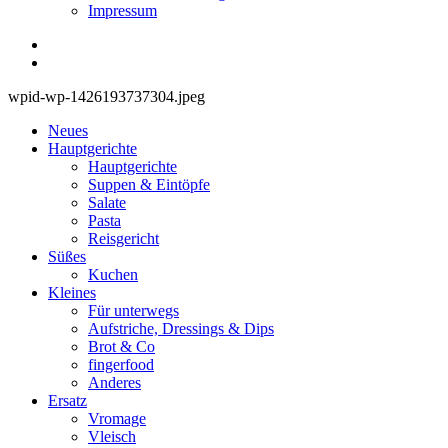
Impressum
wpid-wp-1426193737304.jpeg
Neues
Hauptgerichte
Hauptgerichte
Suppen & Eintöpfe
Salate
Pasta
Reisgericht
Süßes
Kuchen
Kleines
Für unterwegs
Aufstriche, Dressings & Dips
Brot & Co
fingerfood
Anderes
Ersatz
Vromage
Vleisch