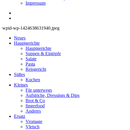
Impressum
wpid-wp-1424638631940.jpeg
Neues
Hauptgerichte
Hauptgerichte
Suppen & Eintöpfe
Salate
Pasta
Reisgericht
Süßes
Kuchen
Kleines
Für unterwegs
Aufstriche, Dressings & Dips
Brot & Co
fingerfood
Anderes
Ersatz
Vromage
Vleisch