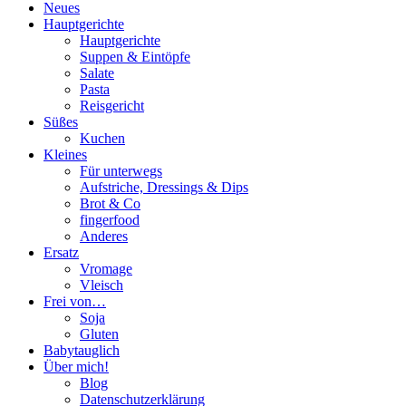
Neues
Hauptgerichte
Hauptgerichte
Suppen & Eintöpfe
Salate
Pasta
Reisgericht
Süßes
Kuchen
Kleines
Für unterwegs
Aufstriche, Dressings & Dips
Brot & Co
fingerfood
Anderes
Ersatz
Vromage
Vleisch
Frei von…
Soja
Gluten
Babytauglich
Über mich!
Blog
Datenschutzerklärung