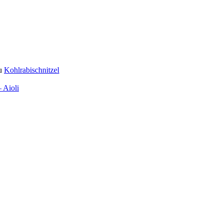
u
Kohlrabischnitzel
 Aioli