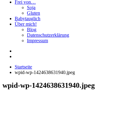
Frei von…
Soja
Gluten
Babytauglich
Über mich!
Blog
Datenschutzerklärung
Impressum
Startseite
wpid-wp-1424638631940.jpeg
wpid-wp-1424638631940.jpeg