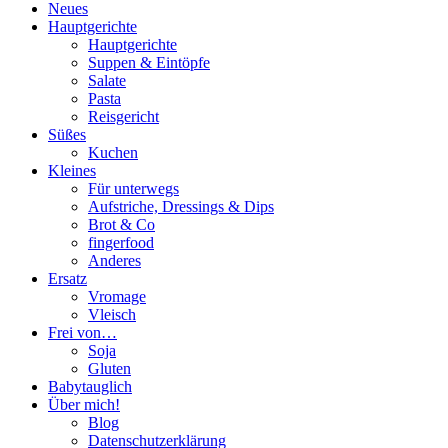
Neues
Hauptgerichte
Hauptgerichte
Suppen & Eintöpfe
Salate
Pasta
Reisgericht
Süßes
Kuchen
Kleines
Für unterwegs
Aufstriche, Dressings & Dips
Brot & Co
fingerfood
Anderes
Ersatz
Vromage
Vleisch
Frei von…
Soja
Gluten
Babytauglich
Über mich!
Blog
Datenschutzerklärung