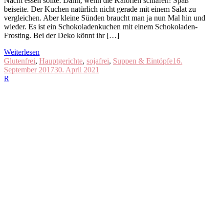
Nacht essen sollte. Dann, wenn die Kalorien schlafen! Spaß
beiseite. Der Kuchen natürlich nicht gerade mit einem Salat zu
vergleichen. Aber kleine Sünden braucht man ja nun Mal hin und
wieder. Es ist ein Schokoladenkuchen mit einem Schokoladen-
Frosting. Bei der Deko könnt ihr […]
Weiterlesen
Glutenfrei
,
Hauptgerichte
,
sojafrei
,
Suppen & Eintöpfe
16.
September 2017
30. April 2021
R