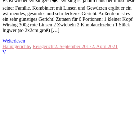
Es ist wieder Wirsingzeit ❤️. Wirsing ist ja durchaus der hübscheste
seiner Familie. Kombiniert mit Linsen und Gewürzen ergibt er ein
wärmendes, gesundes und sehr leckeres Gericht. Außerdem ist es
ein sehr günstiges Gericht! Zutaten für 6 Portionen: 1 kleiner Kopf
Wirsing 300g rote Linsen 2 Zwiebeln 2 Knoblauchzehen 1 Stück
Ingwer (so 2x2cm groß) […]
Weiterlesen
Hauptgerichte
,
Reisgericht
2. September 2017
2. April 2021
V