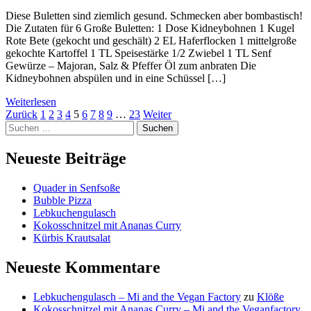
Diese Buletten sind ziemlich gesund. Schmecken aber bombastisch!
Die Zutaten für 6 Große Buletten: 1 Dose Kidneybohnen 1 Kugel
Rote Bete (gekocht und geschält) 2 EL Haferflocken 1 mittelgroße
gekochte Kartoffel 1 TL Speisestärke 1/2 Zwiebel 1 TL Senf
Gewürze – Majoran, Salz & Pfeffer Öl zum anbraten Die
Kidneybohnen abspülen und in eine Schüssel […]
Weiterlesen
Beitragsnavigation
Seite
Seite
Seite
Seite
Seite
Seite
Seite
Seite
Seite
Seite
Zurück
1
2
3
4
5
6
7
8
9
…
23
Weiter
Suchen
nach:
Neueste Beiträge
Quader in Senfsoße
Bubble Pizza
Lebkuchengulasch
Kokosschnitzel mit Ananas Curry
Kürbis Krautsalat
Neueste Kommentare
Lebkuchengulasch – Mi and the Vegan Factory
zu
Klöße
Kokosschnitzel mit Ananas Curry – Mi and the Veganfactory