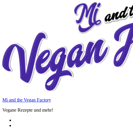
Zum
Inhalt
springen
Mi and the Vegan Factory
Vegane Rezepte und mehr!