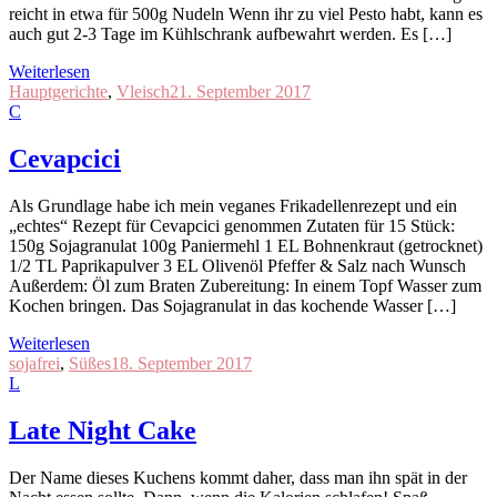
reicht in etwa für 500g Nudeln Wenn ihr zu viel Pesto habt, kann es
auch gut 2-3 Tage im Kühlschrank aufbewahrt werden. Es […]
Weiterlesen
Hauptgerichte
,
Vleisch
21. September 2017
C
Cevapcici
Als Grundlage habe ich mein veganes Frikadellenrezept und ein
„echtes“ Rezept für Cevapcici genommen Zutaten für 15 Stück:
150g Sojagranulat 100g Paniermehl 1 EL Bohnenkraut (getrocknet)
1/2 TL Paprikapulver 3 EL Olivenöl Pfeffer & Salz nach Wunsch
Außerdem: Öl zum Braten Zubereitung: In einem Topf Wasser zum
Kochen bringen. Das Sojagranulat in das kochende Wasser […]
Weiterlesen
sojafrei
,
Süßes
18. September 2017
L
Late Night Cake
Der Name dieses Kuchens kommt daher, dass man ihn spät in der