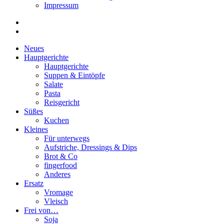
Impressum
Neues
Hauptgerichte
Hauptgerichte
Suppen & Eintöpfe
Salate
Pasta
Reisgericht
Süßes
Kuchen
Kleines
Für unterwegs
Aufstriche, Dressings & Dips
Brot & Co
fingerfood
Anderes
Ersatz
Vromage
Vleisch
Frei von…
Soja