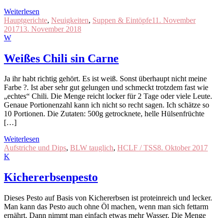
Weiterlesen
Hauptgerichte
,
Neuigkeiten
,
Suppen & Eintöpfe
11. November
2017
13. November 2018
W
Weißes Chili sin Carne
Ja ihr habt richtig gehört. Es ist weiß. Sonst überhaupt nicht meine
Farbe ?. Ist aber sehr gut gelungen und schmeckt trotzdem fast wie
„echtes“ Chili. Die Menge reicht locker für 2 Tage oder viele Leute.
Genaue Portionenzahl kann ich nicht so recht sagen. Ich schätze so
10 Portionen. Die Zutaten: 500g getrocknete, helle Hülsenfrüchte
[…]
Weiterlesen
Aufstriche und Dips
,
BLW tauglich
,
HCLF / TSS
8. Oktober 2017
K
Kichererbsenpesto
Dieses Pesto auf Basis von Kichererbsen ist proteinreich und lecker.
Man kann das Pesto auch ohne Öl machen, wenn man sich fettarm
ernährt. Dann nimmt man einfach etwas mehr Wasser. Die Menge