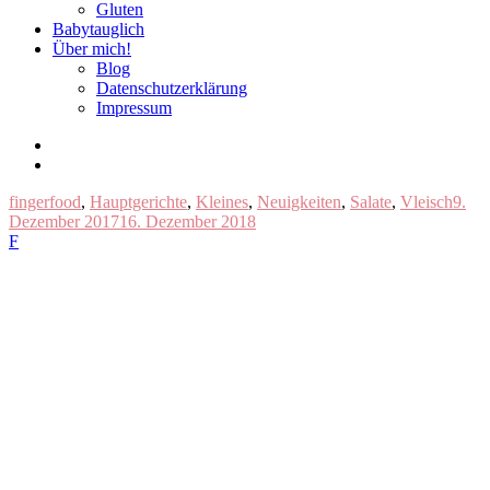
Gluten
Babytauglich
Über mich!
Blog
Datenschutzerklärung
Impressum
Letzte
fingerfood
,
Hauptgerichte
,
Kleines
,
Neuigkeiten
,
Salate
,
Vleisch
9.
Dezember 2017
16. Dezember 2018
Beiträge
F