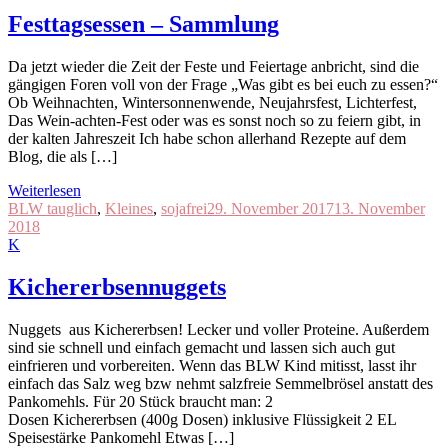
Festtagsessen – Sammlung
Da jetzt wieder die Zeit der Feste und Feiertage anbricht, sind die
gängigen Foren voll von der Frage „Was gibt es bei euch zu essen?“
Ob Weihnachten, Wintersonnenwende, Neujahrsfest, Lichterfest,
Das Wein-achten-Fest oder was es sonst noch so zu feiern gibt, in
der kalten Jahreszeit Ich habe schon allerhand Rezepte auf dem
Blog, die als […]
Weiterlesen
BLW tauglich
,
Kleines
,
sojafrei
29. November 2017
13. November
2018
K
Kichererbsennuggets
Nuggets aus Kichererbsen! Lecker und voller Proteine. Außerdem
sind sie schnell und einfach gemacht und lassen sich auch gut
einfrieren und vorbereiten. Wenn das BLW Kind mitisst, lasst ihr
einfach das Salz weg bzw nehmt salzfreie Semmelbrösel anstatt des
Pankomehls. Für 20 Stück braucht man: 2
Dosen Kichererbsen (400g Dosen) inklusive Flüssigkeit 2 EL
Speisestärke Pankomehl Etwas […]