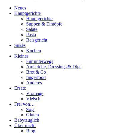
Neues
Hauptgerichte
Hauptgerichte
Suppen & Eintöpfe
Salate
Pasta
Reisgericht
Süßes
Kuchen
Kleines
Für unterwegs
Aufstriche, Dressings & Dips
Brot & Co
fingerfood
Anderes
Ersatz
Vromage
Vleisch
Frei von…
Soja
Gluten
Babytauglich
Über mich!
Blog