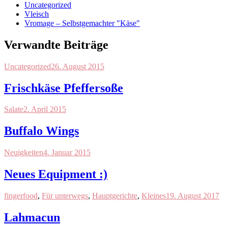
Uncategorized
Vleisch
Vromage – Selbstgemachter "Käse"
Verwandte Beiträge
Uncategorized
26. August 2015
Frischkäse Pfeffersoße
Salate
2. April 2015
Buffalo Wings
Neuigkeiten
4. Januar 2015
Neues Equipment :)
fingerfood
,
Für unterwegs
,
Hauptgerichte
,
Kleines
19. August 2017
Lahmacun