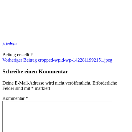
jojodsgn
Beitrag erstellt
2
Beitragsnavigation
Vorheriger Beitrag
cropped-wpid-wp-1422811992151.jpeg
Schreibe einen Kommentar
Deine E-Mail-Adresse wird nicht veröffentlicht.
Erforderliche
Felder sind mit
*
markiert
Kommentar
*