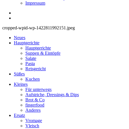
Impressum
cropped-wpid-wp-1422811992151.jpeg
Neues
Hauptgerichte
Hauptgerichte
Suppen & Eintöpfe
Salate
Pasta
Reisgericht
Süßes
Kuchen
Kleines
Für unterwegs
Aufstriche, Dressings & Dips
Brot & Co
fingerfood
Anderes
Ersatz
Vromage
Vleisch