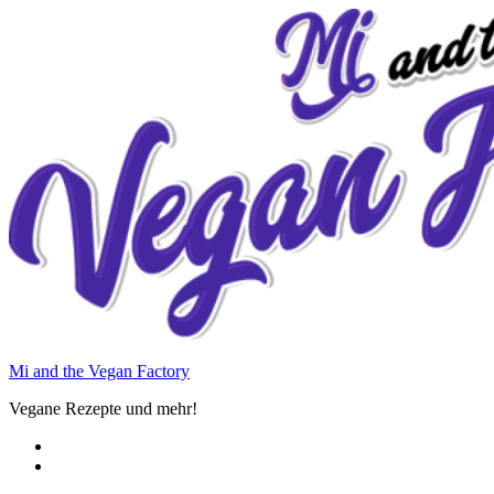
Zum
Inhalt
springen
Mi and the Vegan Factory
Vegane Rezepte und mehr!