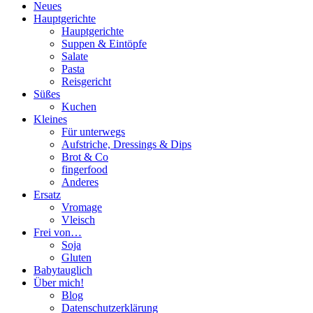
Neues
Hauptgerichte
Hauptgerichte
Suppen & Eintöpfe
Salate
Pasta
Reisgericht
Süßes
Kuchen
Kleines
Für unterwegs
Aufstriche, Dressings & Dips
Brot & Co
fingerfood
Anderes
Ersatz
Vromage
Vleisch
Frei von…
Soja
Gluten
Babytauglich
Über mich!
Blog
Datenschutzerklärung