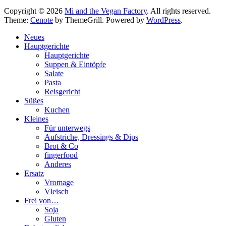
Copyright © 2026
Mi and the Vegan Factory
. All rights reserved.
Theme:
Cenote
by ThemeGrill. Powered by
WordPress
.
Neues
Hauptgerichte
Hauptgerichte
Suppen & Eintöpfe
Salate
Pasta
Reisgericht
Süßes
Kuchen
Kleines
Für unterwegs
Aufstriche, Dressings & Dips
Brot & Co
fingerfood
Anderes
Ersatz
Vromage
Vleisch
Frei von…
Soja
Gluten