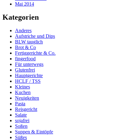
Mai 2014
Kategorien
Anderes
Aufstriche und Dips
BLW tauglich
Brot & Co
Fertiggerichte & Co.
fingerfood
Für unterwegs
Glutenfrei
Hauptgerichte
HCLF / TSS
Kleines
Kuchen
Neuigkeiten
Pasta
Reisgericht
Salate
sojafrei
Soßen
Suppen & Eintöpfe
Süßes