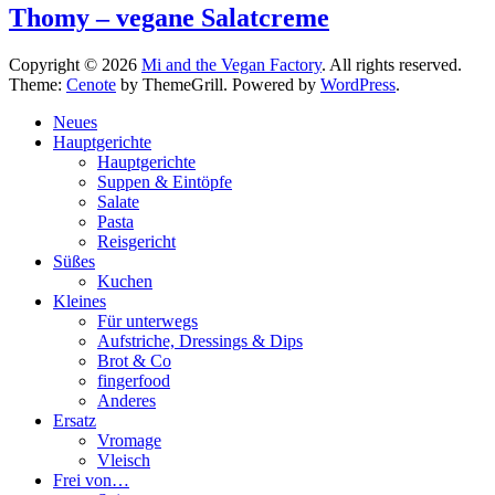
Thomy – vegane Salatcreme
Copyright © 2026
Mi and the Vegan Factory
. All rights reserved.
Theme:
Cenote
by ThemeGrill. Powered by
WordPress
.
Neues
Hauptgerichte
Hauptgerichte
Suppen & Eintöpfe
Salate
Pasta
Reisgericht
Süßes
Kuchen
Kleines
Für unterwegs
Aufstriche, Dressings & Dips
Brot & Co
fingerfood
Anderes
Ersatz
Vromage
Vleisch
Frei von…