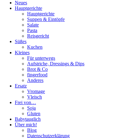
Neues
Hauptgerichte
Hauptgerichte
Suppen & Eintöpfe
Salate
Pasta
Reisgericht
Süßes
Kuchen
Kleines
Für unterwegs
Aufstriche, Dressings & Dips
Brot & Co
fingerfood
Anderes
Ersatz
Vromage
Vleisch
Frei von…
Soja
Gluten
Babytauglich
Über mich!
Blog
Datenschutzerklärung