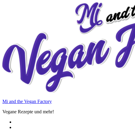
Zum
Inhalt
springen
Mi and the Vegan Factory
Vegane Rezepte und mehr!