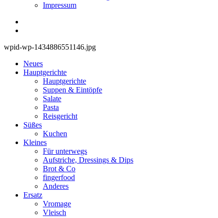
Impressum
wpid-wp-1434886551146.jpg
Neues
Hauptgerichte
Hauptgerichte
Suppen & Eintöpfe
Salate
Pasta
Reisgericht
Süßes
Kuchen
Kleines
Für unterwegs
Aufstriche, Dressings & Dips
Brot & Co
fingerfood
Anderes
Ersatz
Vromage
Vleisch