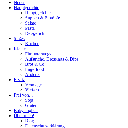
Neues
Hauptgerichte
Hauptgerichte
Suppen & Eintöpfe
Salate
Pasta
Reisgericht
Süßes
Kuchen
Kleines
Für unterwegs
Aufstriche, Dressings & Dips
Brot & Co
fingerfood
Anderes
Ersatz
Vromage
Vleisch
Frei von…
Soja
Gluten
Babytauglich
Über mich!
Blog
Datenschutzerklärung