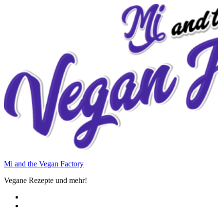
Zum
Inhalt
springen
Mi and the Vegan Factory
Vegane Rezepte und mehr!