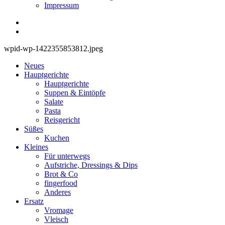
Impressum
wpid-wp-1422355853812.jpeg
Neues
Hauptgerichte
Hauptgerichte
Suppen & Eintöpfe
Salate
Pasta
Reisgericht
Süßes
Kuchen
Kleines
Für unterwegs
Aufstriche, Dressings & Dips
Brot & Co
fingerfood
Anderes
Ersatz
Vromage
Vleisch