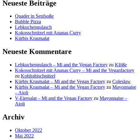
Neueste Beiträge
Quader in Senfsoße
Bubble Pizza
Lebkuchengulasch
Kokosschnitzel mit Ananas Curry
Kürbis Krautsalat
Neueste Kommentare
Lebkuchengulasch – Mi and the Vegan Factory
zu
Klöße
Kokosschnitzel mit Ananas Curry – Mi and the Veganfactory
zu
Kohlrabischnitzel
Kürbis Krautsalat – Mi and the Vegan Factory
zu
Coleslaw
Kürbis Krautsalat – Mi and the Vegan Factory
zu
Mayonnaise
– Aioli
V-Eiersalat – Mi and the Vegan Factory
zu
Mayonnaise –
Aioli
Archiv
Oktober 2022
Mai 2022