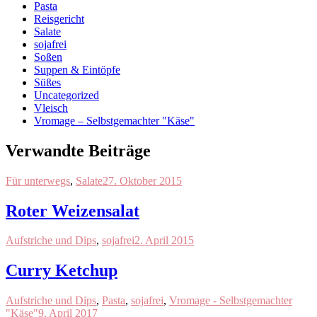
Pasta
Reisgericht
Salate
sojafrei
Soßen
Suppen & Eintöpfe
Süßes
Uncategorized
Vleisch
Vromage – Selbstgemachter "Käse"
Verwandte Beiträge
Für unterwegs
,
Salate
27. Oktober 2015
Roter Weizensalat
Aufstriche und Dips
,
sojafrei
2. April 2015
Curry Ketchup
Aufstriche und Dips
,
Pasta
,
sojafrei
,
Vromage - Selbstgemachter
"Käse"
9. April 2017