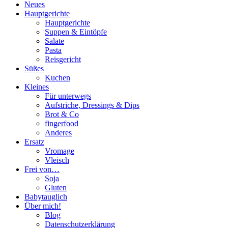
Neues
Hauptgerichte
Hauptgerichte
Suppen & Eintöpfe
Salate
Pasta
Reisgericht
Süßes
Kuchen
Kleines
Für unterwegs
Aufstriche, Dressings & Dips
Brot & Co
fingerfood
Anderes
Ersatz
Vromage
Vleisch
Frei von…
Soja
Gluten
Babytauglich
Über mich!
Blog
Datenschutzerklärung