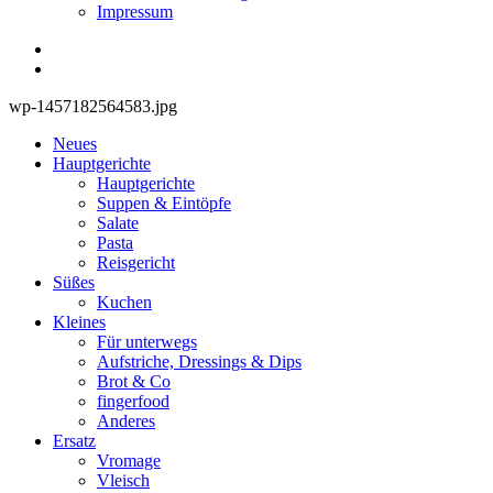
Impressum
wp-1457182564583.jpg
Neues
Hauptgerichte
Hauptgerichte
Suppen & Eintöpfe
Salate
Pasta
Reisgericht
Süßes
Kuchen
Kleines
Für unterwegs
Aufstriche, Dressings & Dips
Brot & Co
fingerfood
Anderes
Ersatz
Vromage
Vleisch