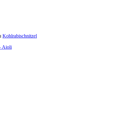
u
Kohlrabischnitzel
 Aioli