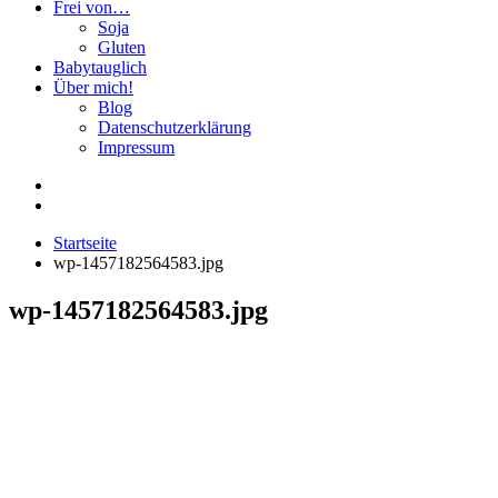
Frei von…
Soja
Gluten
Babytauglich
Über mich!
Blog
Datenschutzerklärung
Impressum
Startseite
wp-1457182564583.jpg
wp-1457182564583.jpg