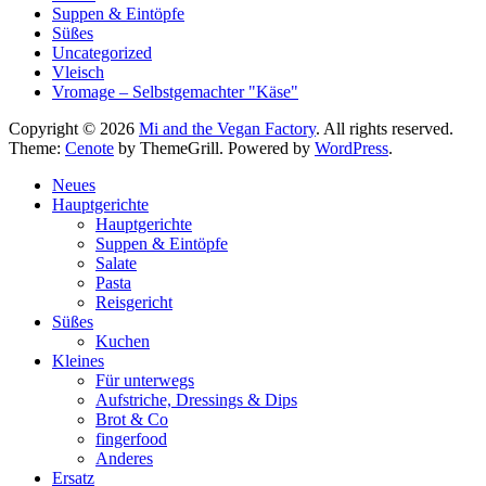
Suppen & Eintöpfe
Süßes
Uncategorized
Vleisch
Vromage – Selbstgemachter "Käse"
Copyright © 2026
Mi and the Vegan Factory
. All rights reserved.
Theme:
Cenote
by ThemeGrill. Powered by
WordPress
.
Neues
Hauptgerichte
Hauptgerichte
Suppen & Eintöpfe
Salate
Pasta
Reisgericht
Süßes
Kuchen
Kleines
Für unterwegs
Aufstriche, Dressings & Dips
Brot & Co
fingerfood
Anderes
Ersatz