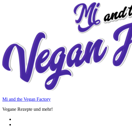
Zum
Inhalt
springen
Mi and the Vegan Factory
Vegane Rezepte und mehr!