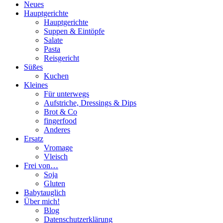
Neues
Hauptgerichte
Hauptgerichte
Suppen & Eintöpfe
Salate
Pasta
Reisgericht
Süßes
Kuchen
Kleines
Für unterwegs
Aufstriche, Dressings & Dips
Brot & Co
fingerfood
Anderes
Ersatz
Vromage
Vleisch
Frei von…
Soja
Gluten
Babytauglich
Über mich!
Blog
Datenschutzerklärung