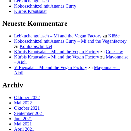
Lebkuchengulasch
Kokosschnitzel mit Ananas Curry
Kürbis Krautsalat
Neueste Kommentare
Lebkuchengulasch – Mi and the Vegan Factory
zu
Klöße
Kokosschnitzel mit Ananas Curry – Mi and the Veganfactory
zu
Kohlrabischnitzel
Kürbis Krautsalat – Mi and the Vegan Factory
zu
Coleslaw
Kürbis Krautsalat – Mi and the Vegan Factory
zu
Mayonnaise
– Aioli
V-Eiersalat – Mi and the Vegan Factory
zu
Mayonnaise –
Aioli
Archiv
Oktober 2022
Mai 2022
Oktober 2021
September 2021
Juni 2021
Mai 2021
April 2021