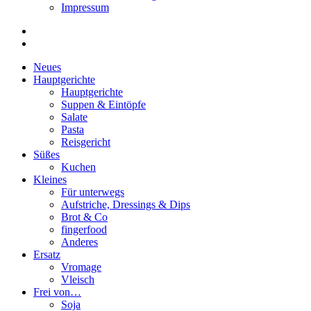
Impressum
Neues
Hauptgerichte
Hauptgerichte
Suppen & Eintöpfe
Salate
Pasta
Reisgericht
Süßes
Kuchen
Kleines
Für unterwegs
Aufstriche, Dressings & Dips
Brot & Co
fingerfood
Anderes
Ersatz
Vromage
Vleisch
Frei von…
Soja