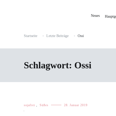
Neues
Hauptge
Startseite
Letzte Beiträge
Ossi
Schlagwort:
Ossi
sojafrei
,
Süßes
28. Januar 2019