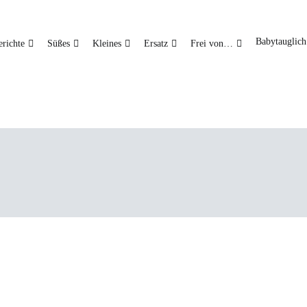
Babytauglich
richte
Süßes
Kleines
Ersatz
Frei von…