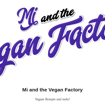
Mi and the Vegan Factory
Vegane Rezepte und mehr!