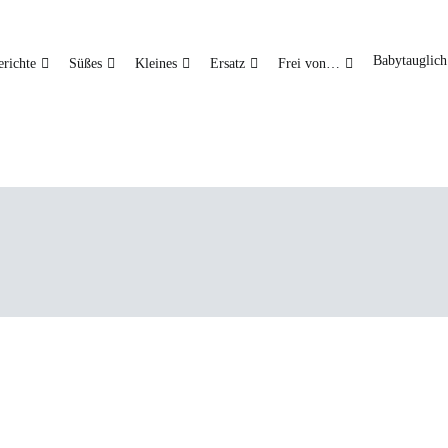
Babytauglich
richte
Süßes
Kleines
Ersatz
Frei von…