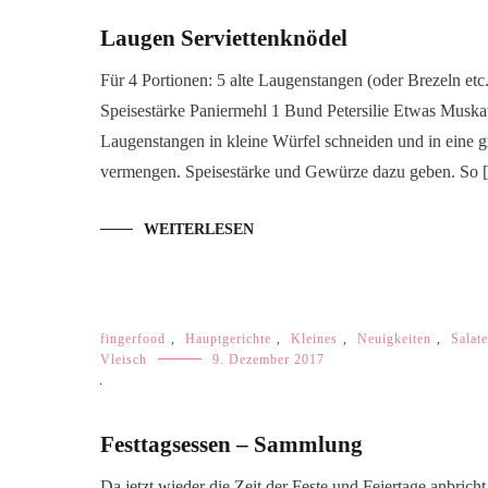
Laugen Serviettenknödel
Für 4 Portionen: 5 alte Laugenstangen (oder Brezeln e
Speisestärke Paniermehl 1 Bund Petersilie Etwas Muskat
Laugenstangen in kleine Würfel schneiden und in eine 
vermengen. Speisestärke und Gewürze dazu geben. So
WEITERLESEN
fingerfood
,
Hauptgerichte
,
Kleines
,
Neuigkeiten
,
Salate
Vleisch
9. Dezember 2017
Festtagsessen – Sammlung
Da jetzt wieder die Zeit der Feste und Feiertage anbricht