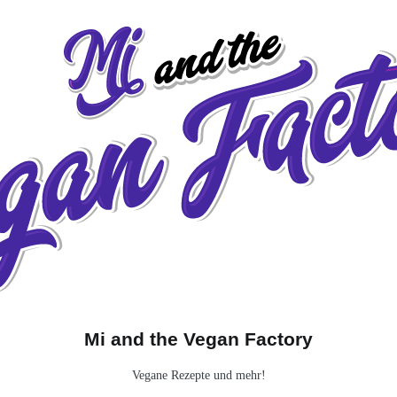
Mi and the Vegan Factory
Vegane Rezepte und mehr!