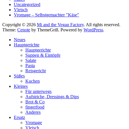
Uncategorized
Vleisch
Vromage – Selbstgemachter "Käse"
Copyright © 2026
Mi and the Vegan Factory
. All rights reserved.
Theme:
Cenote
by ThemeGrill. Powered by
WordPress
.
Neues
Hauptgerichte
Hauptgerichte
Suppen & Eintöpfe
Salate
Pasta
Reisgericht
Süßes
Kuchen
Kleines
Für unterwegs
Aufstriche, Dressings & Dips
Brot & Co
fingerfood
Anderes
Ersatz
Vromage
Vleisch