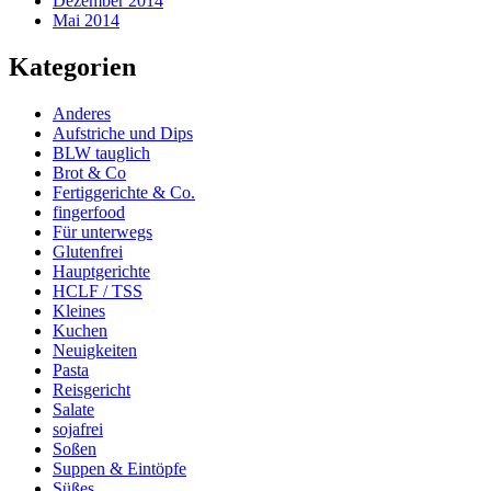
Dezember 2014
Mai 2014
Kategorien
Anderes
Aufstriche und Dips
BLW tauglich
Brot & Co
Fertiggerichte & Co.
fingerfood
Für unterwegs
Glutenfrei
Hauptgerichte
HCLF / TSS
Kleines
Kuchen
Neuigkeiten
Pasta
Reisgericht
Salate
sojafrei
Soßen
Suppen & Eintöpfe
Süßes