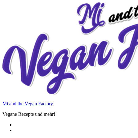
Zum
Inhalt
springen
Mi and the Vegan Factory
Vegane Rezepte und mehr!