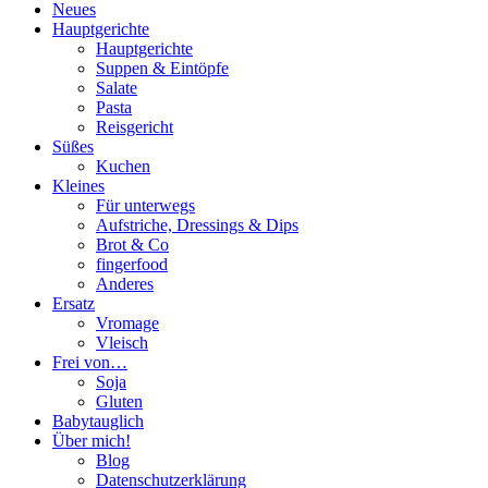
Neues
Hauptgerichte
Hauptgerichte
Suppen & Eintöpfe
Salate
Pasta
Reisgericht
Süßes
Kuchen
Kleines
Für unterwegs
Aufstriche, Dressings & Dips
Brot & Co
fingerfood
Anderes
Ersatz
Vromage
Vleisch
Frei von…
Soja
Gluten
Babytauglich
Über mich!
Blog
Datenschutzerklärung