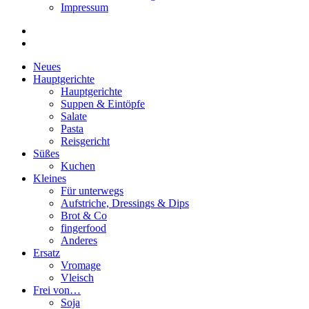
Impressum
Neues
Hauptgerichte
Hauptgerichte
Suppen & Eintöpfe
Salate
Pasta
Reisgericht
Süßes
Kuchen
Kleines
Für unterwegs
Aufstriche, Dressings & Dips
Brot & Co
fingerfood
Anderes
Ersatz
Vromage
Vleisch
Frei von…
Soja